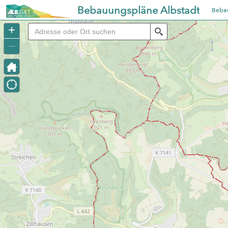
Bebauungspläne Albstadt
Beba
+
Search
–